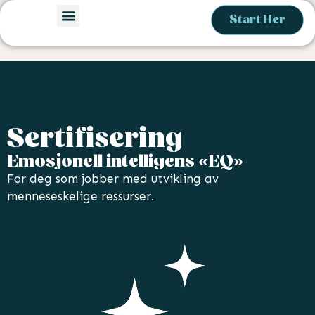
Start Her
Oppdag mer
Sertifisering
Emosjonell intelligens «EQ»
For deg som jobber med utvikling av
menneseskelige ressurser.