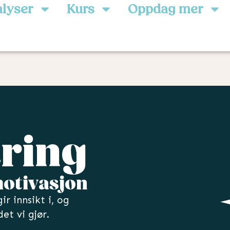
lyser
Kurs
Oppdag mer
ering
motivasjon
r innsikt i, og
det vi gjør.