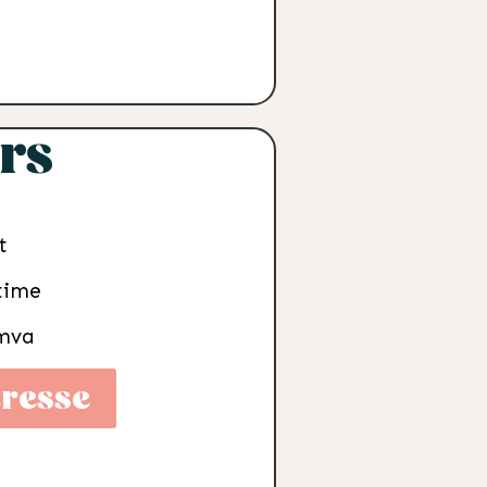
rs
t
 time
.mva
eresse