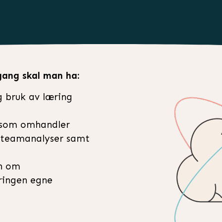
gang skal man ha:
og bruk av læring
r som omhandler
, teamanalyser samt
en om
ringen egne