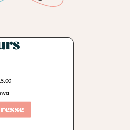
urs
15.00
.mva
eresse