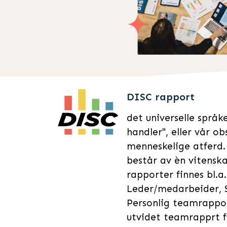
DISC rapport
det universelle språk
handler", eller vår o
menneskelige atferd.
består av èn vitenska
rapporter finnes bl.a.
Leder/medarbeider, S
Personlig teamrappor
utvidet teamrapprt 