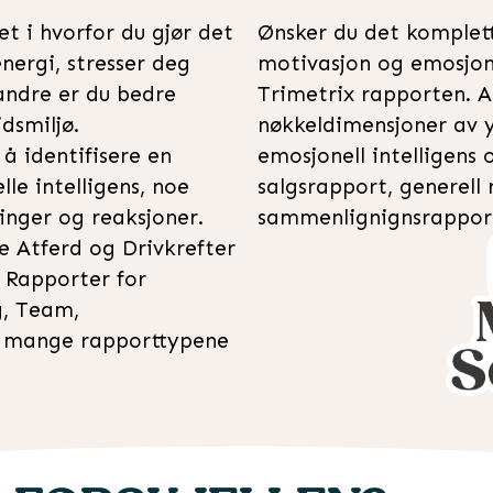
t i hvorfor du gjør det
Ønsker du det komplett
nergi, stresser deg
motivasjon og emosjonel
 andre er du bedre
Trimetrix rapporten. A
dsmiljø.
nøkkeldimensjoner av y
å identifisere en
emosjonell intelligens
le intelligens, noe
salgsrapport, generell
linger og reaksjoner.
sammenlignignsrappor
 Atferd og Drivkrefter
. Rapporter for
g, Team,
e mange rapporttypene