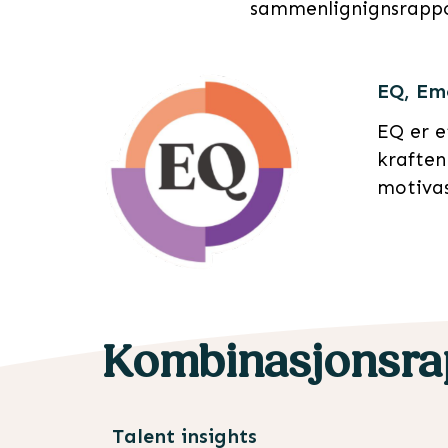
sammenlignignsrappo
EQ, Emo
EQ er e
kraften 
motivas
Kombinasjonsra
Talent insights