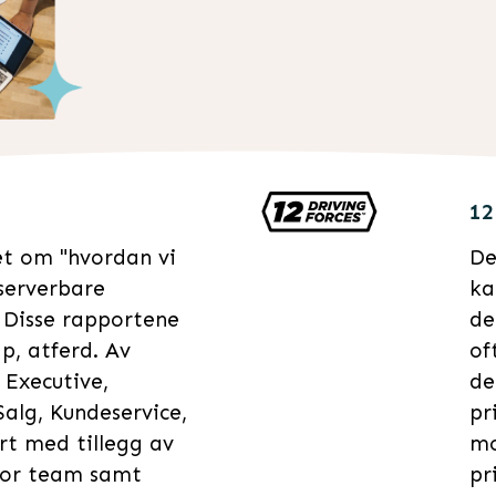
12
et om "hvordan vi
De
bserverbare
ka
 Disse rapportene
de
p, atferd. Av
of
 Executive,
de
alg, Kundeservice,
pr
t med tillegg av
mo
for team samt
pr