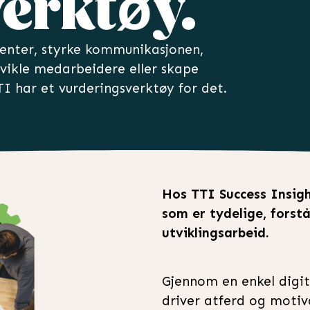
erktøy.
lenter, styrke kommunikasjonen,
vikle medarbeidere eller skape
TI har et vurderingsverktøy for det.
Hos TTI Success Insig
som er tydelige, forstå
utviklingsarbeid.
Gjennom en enkel digita
driver atferd og motivas